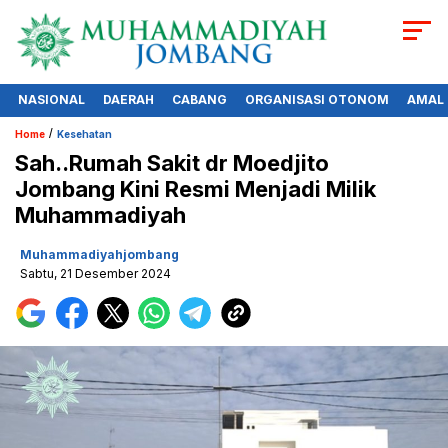
NASIONAL
DAERAH
CABANG
ORGANISASI OTONOM
AMAL
/
Home
Kesehatan
Sah..Rumah Sakit dr Moedjito
Jombang Kini Resmi Menjadi Milik
Muhammadiyah
Muhammadiyahjombang
Sabtu, 21 Desember 2024