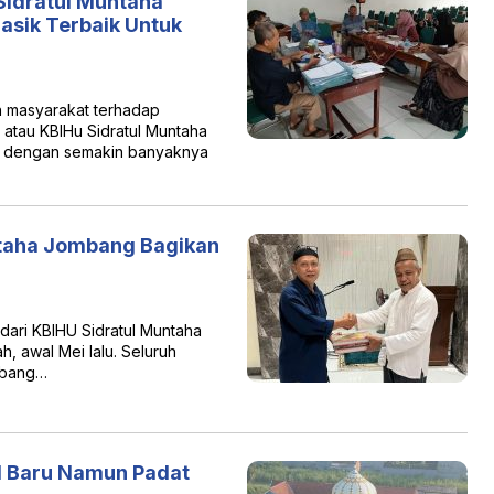
Sidratul Muntaha
sik Terbaik Untuk
masyarakat terhadap
atau KBIHu Sidratul Muntaha
an dengan semakin banyaknya
ntaha Jombang Bagikan
ari KBIHU Sidratul Muntaha
, awal Mei lalu. Seluruh
ombang…
d Baru Namun Padat