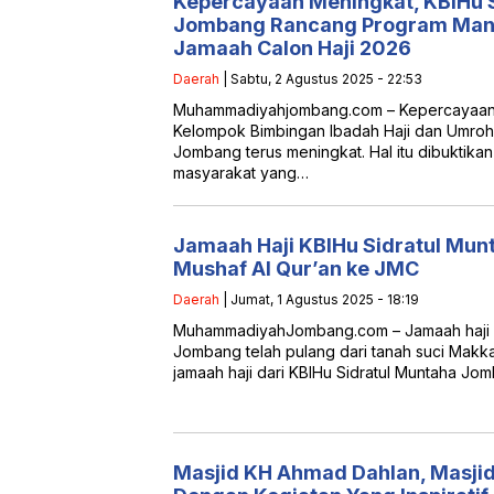
Kepercayaan Meningkat, KBIHu 
Jombang Rancang Program Mana
Jamaah Calon Haji 2026
Daerah
| Sabtu, 2 Agustus 2025 - 22:53
Muhammadiyahjombang.com – Kepercayaan 
Kelompok Bimbingan Ibadah Haji dan Umroh 
Jombang terus meningkat. Hal itu dibuktik
masyarakat yang…
Jamaah Haji KBIHu Sidratul Mu
Mushaf Al Qur’an ke JMC
Daerah
| Jumat, 1 Agustus 2025 - 18:19
MuhammadiyahJombang.com – Jamaah haji d
Jombang telah pulang dari tanah suci Makkah
jamaah haji dari KBIHu Sidratul Muntaha J
Masjid KH Ahmad Dahlan, Masji