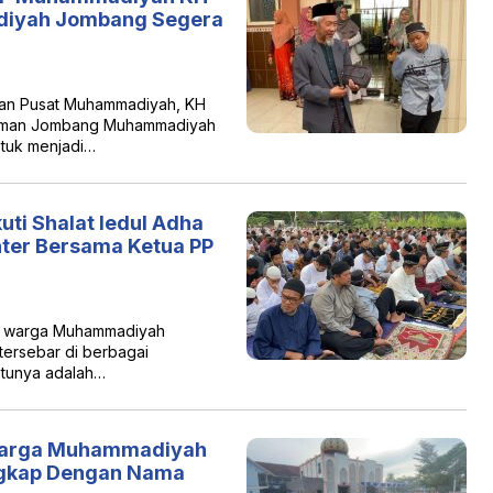
diyah Jombang Segera
an Pusat Muhammadiyah, KH
halaman Jombang Muhammadiyah
ntuk menjadi…
ti Shalat Iedul Adha
er Bersama Ketua PP
u warga Muhammadiyah
 tersebar di berbagai
atunya adalah…
a Warga Muhammadiyah
ngkap Dengan Nama