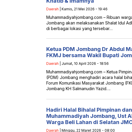
Khatib & Imamnya
Daerah
| Kamis, 21 Mei 2026 - 19:46
Muhammadiyahjombang.com – Ribuan warg
Jombang akan melaksanakan Shalat Idul Ad
di berbagai lokasi yang tersebar…
Ketua PDM Jombang Dr Abdul Mali
FKMJ bersama Wakil Bupati Jo
Daerah
| Jumat, 10 April 2026 - 18:56
Muhammadiyahjombang.com – Ketua Pimpi
(PDM) Jombang menghadiri acara halal biha
Forum Komunikasi Masyarakat Jombang (FK
Jombang KH Salmanudin Yazid….
Hadiri Halal Bihalal Pimpinan d
Muhammadiyah Jombang, Ust A
Warga Beli Lahan di Selatan JM
Daerah
| Minggu, 22 Maret 2026 - 08:00