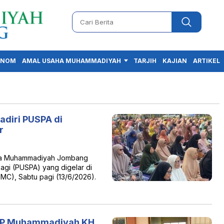
ONOM
AMAL USAHA MUHAMMADIYAH
TARJIH
KAJIAN
ARTIKEL
diri PUSPA di
r
ga Muhammadiyah Jombang
gi (PUSPA) yang digelar di
C), Sabtu pagi (13/6/2026).
a PP Muhammadiyah KH