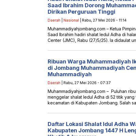
Saad Ibrahim Dorong Muhamma
Dirikan Perguruan Tinggi
Daerah
|
Nasional
| Rabu, 27 Mei 2026 - 11:14
Muhammadiyahjombang.com – Ketua Pimpin
Saad Ibrahim hadiri shalat Iedul Adha di 
Center (JMC), Rabu (27/5/25). Ia didaulat u
Ribuan Warga Muhammadiyah Iku
di Jombang Muhammadiyah Cent
Muhammadiyah
Daerah
| Rabu, 27 Mei 2026 - 07:37
Muhammadiyahjombang.com – Puluhan rib
menggelar shalat Iedul Adha di 52 titik yang
kecamatan di Kabupaten Jombang. Salah s
Daftar Lokasi Shalat Idul Adh
Kabupaten Jombang 1447 H Le