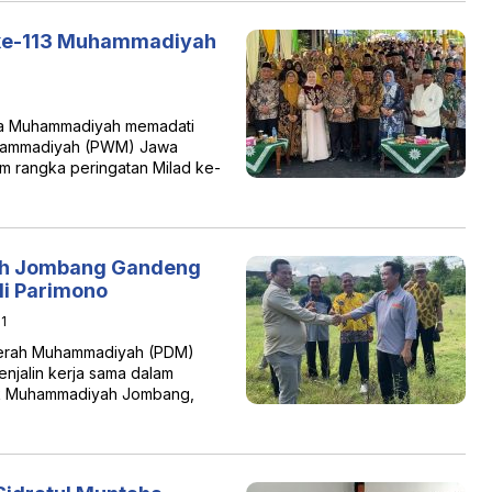
 ke-113 Muhammadiyah
a Muhammadiyah memadati
uhammadiyah (PWM) Jawa
am rangka peringatan Milad ke-
h Jombang Gandeng
i Parimono
1
erah Muhammadiyah (PDM)
jalin kerja sama dalam
ik Muhammadiyah Jombang,