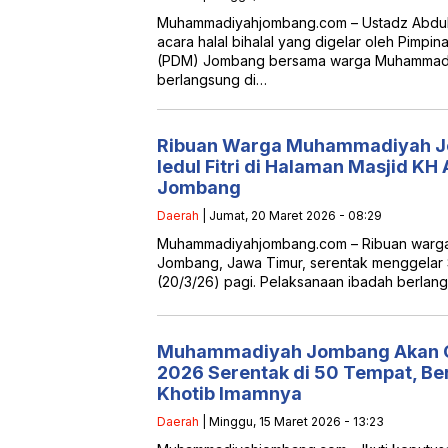
Muhammadiyahjombang.com – Ustadz Abdul
acara halal bihalal yang digelar oleh Pim
(PDM) Jombang bersama warga Muhammadiya
berlangsung di…
Ribuan Warga Muhammadiyah Jo
Iedul Fitri di Halaman Masjid K
Jombang
Daerah
| Jumat, 20 Maret 2026 - 08:29
Muhammadiyahjombang.com – Ribuan warg
Jombang, Jawa Timur, serentak menggelar Sh
(20/3/26) pagi. Pelaksanaan ibadah berlangs
Muhammadiyah Jombang Akan Gela
2026 Serentak di 50 Tempat, Be
Khotib Imamnya
Daerah
| Minggu, 15 Maret 2026 - 13:23