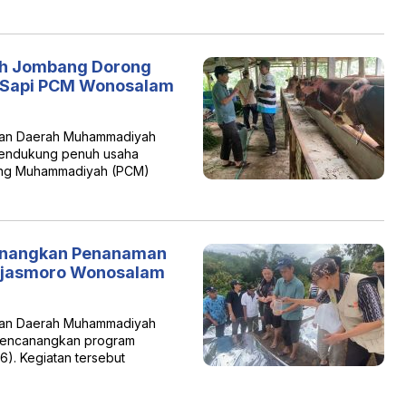
h Jombang Dorong
 Sapi PCM Wonosalam
nan Daerah Muhammadiyah
 mendukung penuh usaha
bang Muhammadiyah (PCM)
nangkan Penanaman
njasmoro Wonosalam
nan Daerah Muhammadiyah
 mencanangkan program
. Kegiatan tersebut