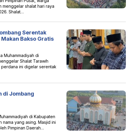
n Pimpinan Pusat, warga
menggelar shalat hari raya
2026. Shalat…
ombang Serentak
n Makan Bakso Gratis
a Muhammadiyah di
nggelar Shalat Tarawih
 perdana ini digelar serentak
n di Jombang
Muhammadiyah di Kabupaten
nama yang asing. Masjid ini
oleh Pimpinan Daerah…