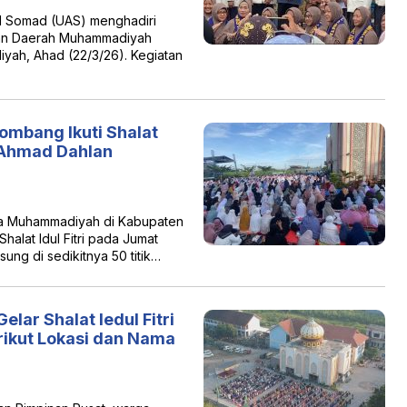
 Somad (UAS) menghadiri
pinan Daerah Muhammadiyah
h, Ahad (22/3/26). Kegiatan
mbang Ikuti Shalat
H Ahmad Dahlan
a Muhammadiyah di Kabupaten
alat Idul Fitri pada Jumat
ung di sedikitnya 50 titik…
r Shalat Iedul Fitri
rikut Lokasi dan Nama