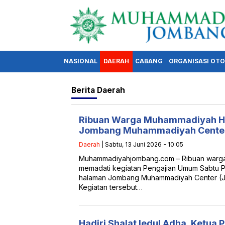
NASIONAL
DAERAH
CABANG
ORGANISASI OT
Berita
Daerah
Ribuan Warga Muhammadiyah Ha
Jombang Muhammadiyah Cente
Daerah
| Sabtu, 13 Juni 2026 - 10:05
Muhammadiyahjombang.com – Ribuan war
memadati kegiatan Pengajian Umum Sabtu Pa
halaman Jombang Muhammadiyah Center (JM
Kegiatan tersebut…
Hadiri Shalat Iedul Adha, Ketu