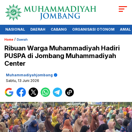
NASIONAL
DAERAH
CABANG
ORGANISASI OTONOM
AMAL
/
Home
Daerah
Ribuan Warga Muhammadiyah Hadiri
PUSPA di Jombang Muhammadiyah
Center
Muhammadiyahjombang
Sabtu, 13 Juni 2026