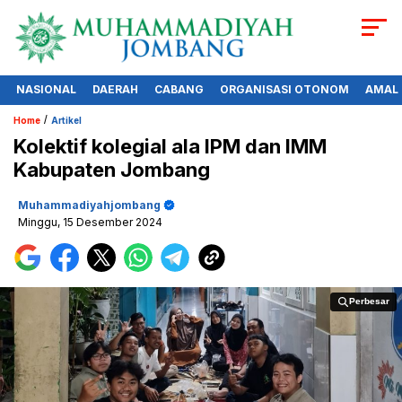
NASIONAL
DAERAH
CABANG
ORGANISASI OTONOM
AMAL
/
Home
Artikel
Kolektif kolegial ala IPM dan IMM
Kabupaten Jombang
Muhammadiyahjombang
Minggu, 15 Desember 2024
Perbesar
Perbesar