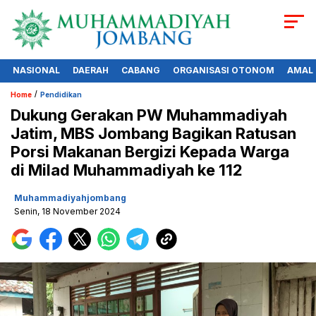
NASIONAL
DAERAH
CABANG
ORGANISASI OTONOM
AMAL
/
Home
Pendidikan
Dukung Gerakan PW Muhammadiyah
Jatim, MBS Jombang Bagikan Ratusan
Porsi Makanan Bergizi Kepada Warga
di Milad Muhammadiyah ke 112
Muhammadiyahjombang
Senin, 18 November 2024