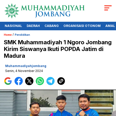
NASIONAL
DAERAH
CABANG
ORGANISASI OTONOM
AMAL
/
Home
Pendidikan
SMK Muhammadiyah 1 Ngoro Jombang
Kirim Siswanya Ikuti POPDA Jatim di
Madura
Muhammadiyahjombang
Senin, 4 November 2024