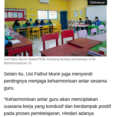
Perbesar
Perbesar
Ust Fathul Munir, Waket PDM Jombang berikan pembinaan di MI
Muhammadiyah 10
Selain itu, Ust Fathul Munir juga menyoroti
pentingnya menjaga keharmonisan antar sesama
guru.
“Keharmonisan antar guru akan menciptakan
suasana kerja yang kondusif dan berdampak positif
pada proses pembelajaran. Hindari adanya