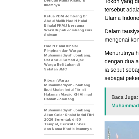
Dengan Nama Khatib &
Tokoh yang d
Imamnya
tersebut adal
Ketua PDM Jombang Dr
Ulama Indone
Abdul Malik Hadiri Halal
Bihalal FKMJ bersama
Wakil Bupati Jombang Gus
Dalam tausiya
Salman
mengenai kon
Hadiri Halal Bihalal
Pimpinan dan Warga
Menurutnya ha
Muhammadiyah Jombang,
Ust Abdul Somad Ajak
dengan dua a
Warga Beli Lahan di
ia sebut seba
Selatan JMC
sebagai peker
Ribuan Warga
Muhammadiyah Jombang
Ikuti Shalat Iedul Fitri di
Halaman Masjid KH Ahmad
Baca Juga:
Dahlan Jombang
Muhammadi
Muhammadiyah Jombang
Akan Gelar Shalat Iedul Fitri
2026 Serentak di 50
Tempat, Berikut Lokasi
dan Nama Khotib Imamnya