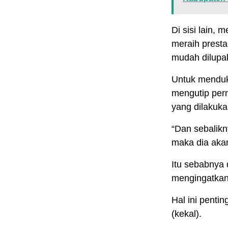
Di sisi lain,
meraih presta
mudah dilupak
Untuk menduk
mengutip per
yang dilakuka
“Dan sebalikn
maka dia akan
Itu sebabnya
mengingatkan 
Hal ini penti
(kekal).