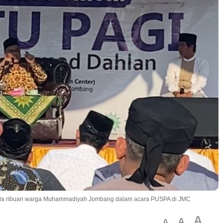
pada ribuan warga Muhammadiyah Jombang dalam acara PUSPA di JMC
A
A
A