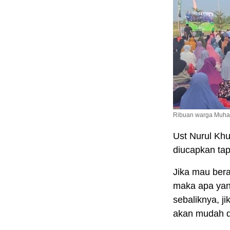
Ribuan warga Muha
Ust Nurul Kh
diucapkan tapi
Jika mau ber
maka apa yan
sebaliknya, j
akan mudah d