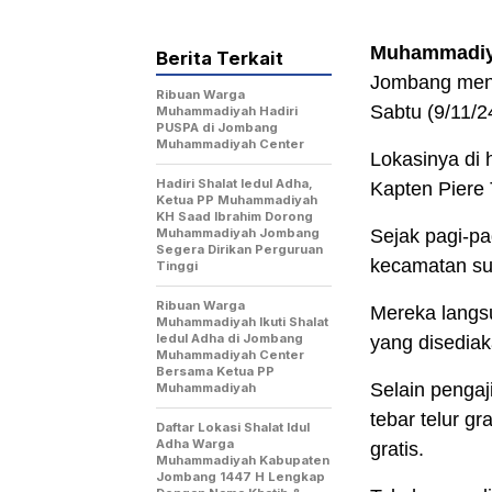
Muhammadi
Berita Terkait
Jombang meng
Ribuan Warga
Sabtu (9/11/2
Muhammadiyah Hadiri
PUSPA di Jombang
Muhammadiyah Center
Lokasinya di
Hadiri Shalat Iedul Adha,
Kapten Piere
Ketua PP Muhammadiyah
KH Saad Ibrahim Dorong
Muhammadiyah Jombang
Sejak pagi-pa
Segera Dirikan Perguruan
kecamatan su
Tinggi
Ribuan Warga
Mereka langs
Muhammadiyah Ikuti Shalat
Iedul Adha di Jombang
yang disediak
Muhammadiyah Center
Bersama Ketua PP
Selain penga
Muhammadiyah
tebar telur g
Daftar Lokasi Shalat Idul
Adha Warga
gratis.
Muhammadiyah Kabupaten
Jombang 1447 H Lengkap