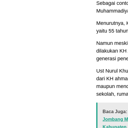
Sebagai conto
Muhammadiya
Menurutnya, K
yaitu 55 tahun
Namun meski m
dilakukan KH
generasi pen
Ust Nurul Khu
dari KH ahma
maupun mendi
sekolah, rumah
Baca Juga:
Jombang Me
Kabupaten