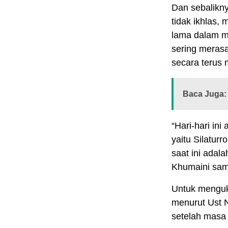
Dan sebalikny
tidak ikhlas,
lama dalam me
sering meras
secara terus 
Baca Juga:
“Hari-hari in
yaitu Silatur
saat ini adala
Khumaini samb
Untuk menguku
menurut Ust N
setelah masa 